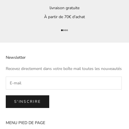
livraison gratuite
À partir de 70€ d'achat
Aller à l'élément 1
Aller à l'élément 2
Aller à l'élément 3
Aller à l'élément 4
Newsletter
Recevez directement dans votre boîte mail toutes les nouveautés
S'INSCRIRE
MENU PIED DE PAGE