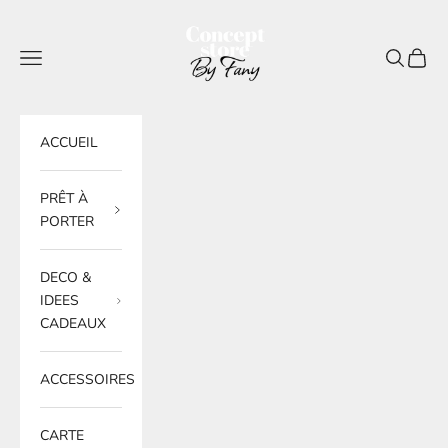
Passer au contenu
BY FANY
Menu
Recherche
Panier
ACCUEIL
PRÊT À
PORTER
DECO &
IDEES
CADEAUX
ACCESSOIRES
CARTE