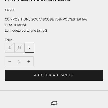
Prix de vente
€45,00
COMPOSITION / 20% VISCOSE 75% POLYESTER 5%
ELASTHANNE
Le modèle porte une taille S
Taille:
S
M
L
Diminuer la quantité
Augmenter la quantité
AJOUTER AU PANIER