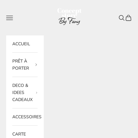
Passer au contenu
BY FANY
Menu
Recherche
Panier
ACCUEIL
PRÊT À
PORTER
DECO &
IDEES
CADEAUX
ACCESSOIRES
CARTE