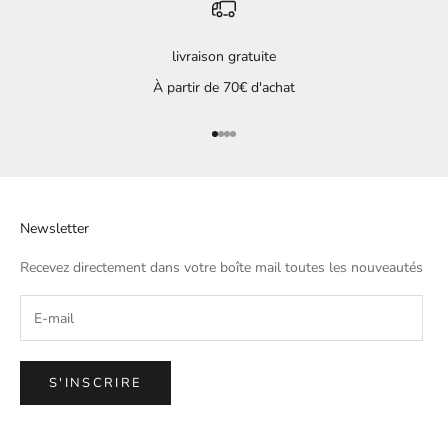
livraison gratuite
À partir de 70€ d'achat
Aller à l'élément 1
Aller à l'élément 2
Aller à l'élément 3
Aller à l'élément 4
Newsletter
Recevez directement dans votre boîte mail toutes les nouveautés
S'INSCRIRE