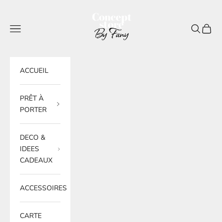
Passer au contenu
BY FANY
Menu
Recherche
Panier
ACCUEIL
PRÊT À
PORTER
DECO &
IDEES
CADEAUX
ACCESSOIRES
CARTE