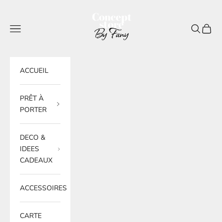
Passer au contenu
BY FANY
Menu
Recherche
Panier
ACCUEIL
PRÊT À
PORTER
DECO &
IDEES
CADEAUX
ACCESSOIRES
CARTE