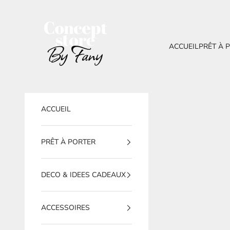
Passer au contenu
BY FANY
ACCUEIL
PRÊT À 
ACCUEIL
PRÊT À PORTER
DECO & IDEES CADEAUX
ACCESSOIRES