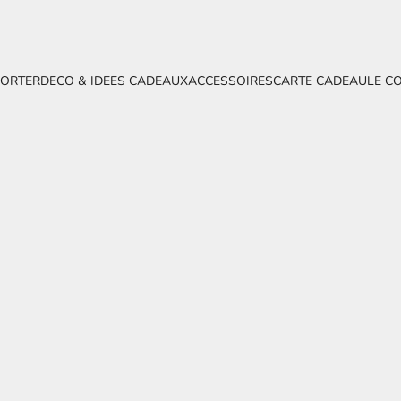
PORTER
DECO & IDEES CADEAUX
ACCESSOIRES
CARTE CADEAU
LE C