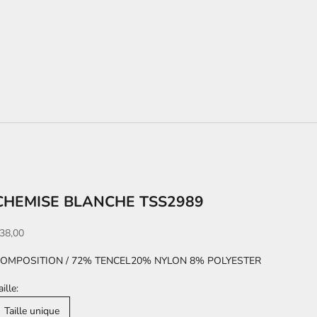
CHEMISE BLANCHE TSS2989
rix de vente
38,00
OMPOSITION / 72% TENCEL20% NYLON 8% POLYESTER
aille:
Taille unique