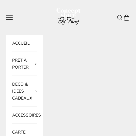
Passer au contenu
BY FANY
Menu
Recherche
Panier
ACCUEIL
PRÊT À
PORTER
DECO &
IDEES
CADEAUX
ACCESSOIRES
CARTE