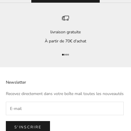
livraison gratuite
À partir de 70€ d'achat
Aller à l'élément 1
Aller à l'élément 2
Aller à l'élément 3
Aller à l'élément 4
Newsletter
Recevez directement dans votre boîte mail toutes les nouveautés
S'INSCRIRE