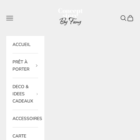
Passer au contenu
BY FANY
Menu
Recherche
Panier
ACCUEIL
PRÊT À
PORTER
DECO &
IDEES
CADEAUX
ACCESSOIRES
CARTE