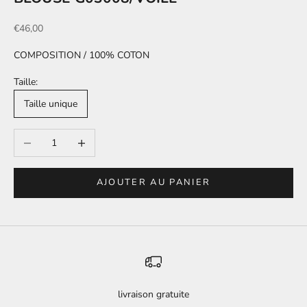
Prix de vente
€46,00
COMPOSITION / 100% COTON
Taille:
Taille unique
Diminuer la quantité
Augmenter la quantité
AJOUTER AU PANIER
livraison gratuite