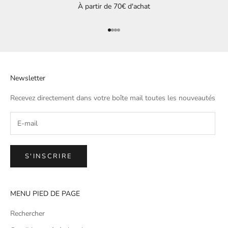
À partir de 70€ d'achat
Aller à l'élément 1
Aller à l'élément 2
Aller à l'élément 3
Aller à l'élément 4
Newsletter
Recevez directement dans votre boîte mail toutes les nouveautés
S'INSCRIRE
MENU PIED DE PAGE
Rechercher